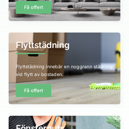
Få offert
Flyttstädning
Flyttstädning innebär en noggrann städning
vid flytt av bostaden.
Få offert
Fönsterputs