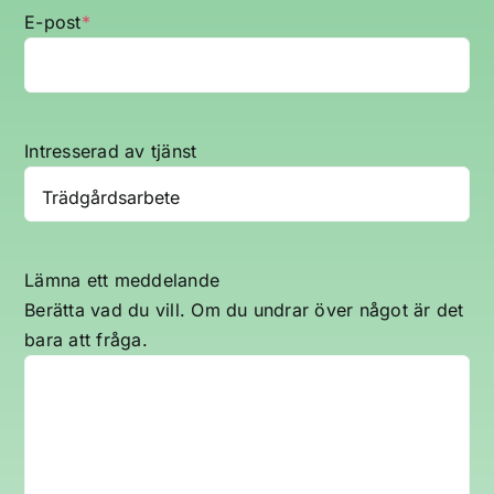
E-post
*
Intresserad av tjänst
Lämna ett meddelande
Berätta vad du vill. Om du undrar över något är det
bara att fråga.