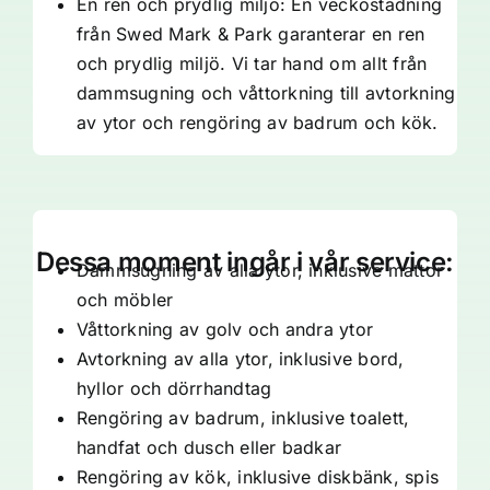
En ren och prydlig miljö: En veckostädning
från Swed Mark & Park garanterar en ren
och prydlig miljö. Vi tar hand om allt från
dammsugning och våttorkning till avtorkning
av ytor och rengöring av badrum och kök.
Dessa moment ingår i vår service:
Dammsugning av alla ytor, inklusive mattor
och möbler
Våttorkning av golv och andra ytor
Avtorkning av alla ytor, inklusive bord,
hyllor och dörrhandtag
Rengöring av badrum, inklusive toalett,
handfat och dusch eller badkar
Rengöring av kök, inklusive diskbänk, spis