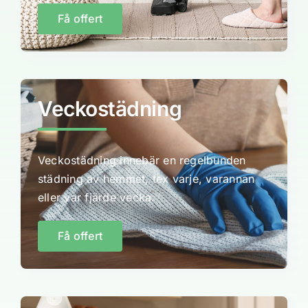
Få offert
Veckostädning
Veckostädning innebär en regelbunden
städning av hemmet, tex varje, varannan
eller var fjärde vecka.
Få offert