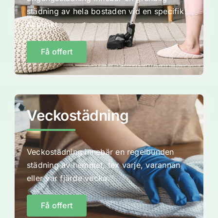
städning av hela bostaden vid en specifik
tidpunkt.
Få offert
Veckostädning
Veckostädning innebär en regelbunden
städning av hemmet, tex varje, varannan
eller var fjärde vecka.
Få offert