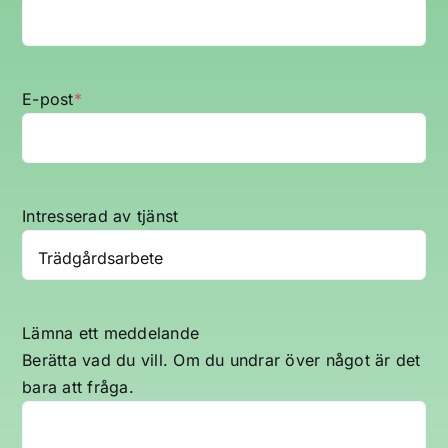
E-post
*
Intresserad av tjänst
Lämna ett meddelande
Berätta vad du vill. Om du undrar över något är det
bara att fråga.