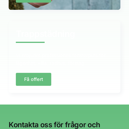
Trappstädning
Vi erbjuder professionell fönsterputs för
lägenhet, villa, radhus, företag.
Få offert
Kontakta oss för frågor och