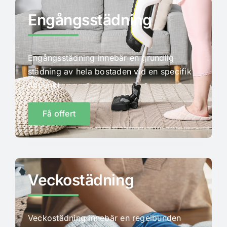
Engångsstädning
Engångsstädning innebär en grundlig
städning av hela bostaden vid en specifik
tidpunkt.
Få offert
Veckostädning
Veckostädning innebär en regelbunden