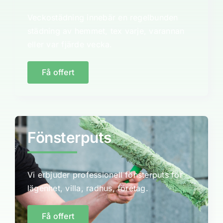
Veckostädning innebär en regelbunden
städning av hemmet, tex varje, varannan
eller var fjärde vecka.
Få offert
Fönsterputs
Vi erbjuder professionell fönsterputs för
lägenhet, villa, radhus, företag.
Få offert