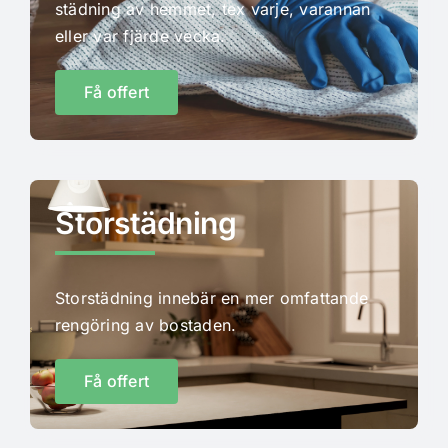
städning av hemmet, tex varje, varannan
eller var fjärde vecka.
Få offert
Storstädning
Storstädning innebär en mer omfattande
rengöring av bostaden.
Få offert