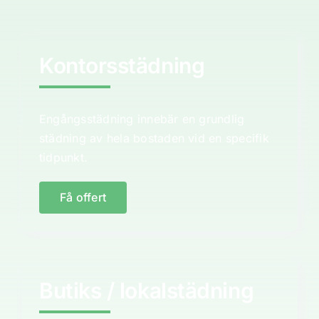
Kontorsstädning
Engångsstädning innebär en grundlig
städning av hela bostaden vid en specifik
tidpunkt.
Få offert
Butiks / lokalstädning